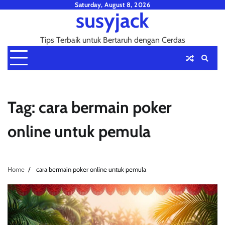
Skip
Saturday, August 8, 2026
susyjack
to
content
Tips Terbaik untuk Bertaruh dengan Cerdas
Tag:
cara bermain poker
online untuk pemula
Home
cara bermain poker online untuk pemula