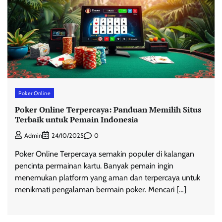
Poker Online
Poker Online Terpercaya: Panduan Memilih Situs
Terbaik untuk Pemain Indonesia
0
Admin
24/10/2025
Poker Online Terpercaya semakin populer di kalangan
pencinta permainan kartu. Banyak pemain ingin
menemukan platform yang aman dan terpercaya untuk
menikmati pengalaman bermain poker. Mencari […]