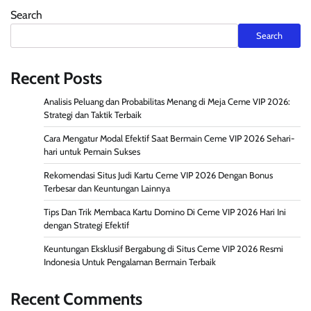
Search
Search
Recent Posts
Analisis Peluang dan Probabilitas Menang di Meja Ceme VIP 2026:
Strategi dan Taktik Terbaik
Cara Mengatur Modal Efektif Saat Bermain Ceme VIP 2026 Sehari-
hari untuk Pemain Sukses
Rekomendasi Situs Judi Kartu Ceme VIP 2026 Dengan Bonus
Terbesar dan Keuntungan Lainnya
Tips Dan Trik Membaca Kartu Domino Di Ceme VIP 2026 Hari Ini
dengan Strategi Efektif
Keuntungan Eksklusif Bergabung di Situs Ceme VIP 2026 Resmi
Indonesia Untuk Pengalaman Bermain Terbaik
Recent Comments