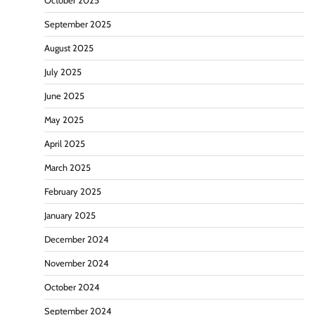
October 2025
September 2025
August 2025
July 2025
June 2025
May 2025
April 2025
March 2025
February 2025
January 2025
December 2024
November 2024
October 2024
September 2024