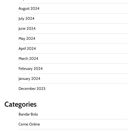
August 2024
July 2024
June 2024
May 2024
April 2024
March 2024
February 2024
January 2024
December 2023
Categories
Bandar Bola
Ceme Online