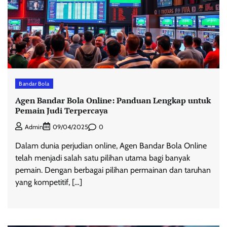
Bandar Bola
Agen Bandar Bola Online: Panduan Lengkap untuk
Pemain Judi Terpercaya
0
Admin
09/04/2025
Dalam dunia perjudian online, Agen Bandar Bola Online
telah menjadi salah satu pilihan utama bagi banyak
pemain. Dengan berbagai pilihan permainan dan taruhan
yang kompetitif, […]