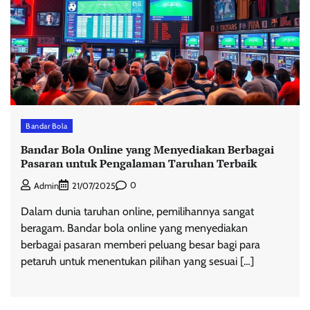
Bandar Bola
Bandar Bola Online yang Menyediakan Berbagai
Pasaran untuk Pengalaman Taruhan Terbaik
0
Admin
21/07/2025
Dalam dunia taruhan online, pemilihannya sangat
beragam. Bandar bola online yang menyediakan
berbagai pasaran memberi peluang besar bagi para
petaruh untuk menentukan pilihan yang sesuai […]