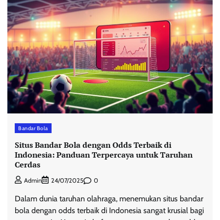
Bandar Bola
Situs Bandar Bola dengan Odds Terbaik di
Indonesia: Panduan Terpercaya untuk Taruhan
Cerdas
0
Admin
24/07/2025
Dalam dunia taruhan olahraga, menemukan situs bandar
bola dengan odds terbaik di Indonesia sangat krusial bagi