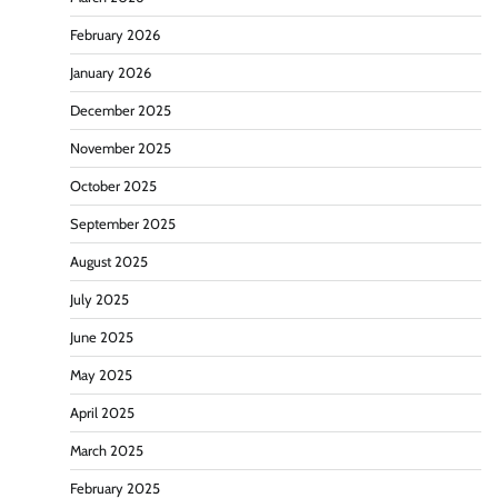
February 2026
January 2026
December 2025
November 2025
October 2025
September 2025
August 2025
July 2025
June 2025
May 2025
April 2025
March 2025
February 2025