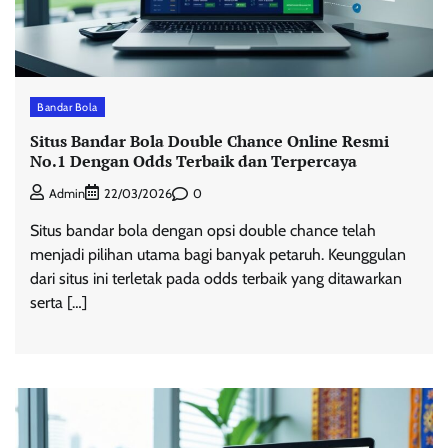
Bandar Bola
Situs Bandar Bola Double Chance Online Resmi
No.1 Dengan Odds Terbaik dan Terpercaya
0
Admin
22/03/2026
Situs bandar bola dengan opsi double chance telah
menjadi pilihan utama bagi banyak petaruh. Keunggulan
dari situs ini terletak pada odds terbaik yang ditawarkan
serta […]