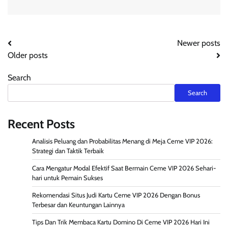
Posts
Newer posts
Older posts
navigation
Search
Search
Recent Posts
Analisis Peluang dan Probabilitas Menang di Meja Ceme VIP 2026:
Strategi dan Taktik Terbaik
Cara Mengatur Modal Efektif Saat Bermain Ceme VIP 2026 Sehari-
hari untuk Pemain Sukses
Rekomendasi Situs Judi Kartu Ceme VIP 2026 Dengan Bonus
Terbesar dan Keuntungan Lainnya
Tips Dan Trik Membaca Kartu Domino Di Ceme VIP 2026 Hari Ini