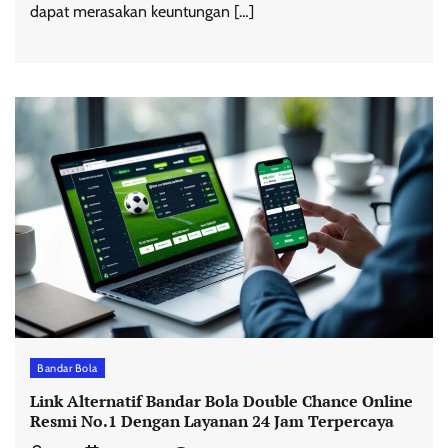
dapat merasakan keuntungan […]
Bandar Bola
Link Alternatif Bandar Bola Double Chance Online
Resmi No.1 Dengan Layanan 24 Jam Terpercaya