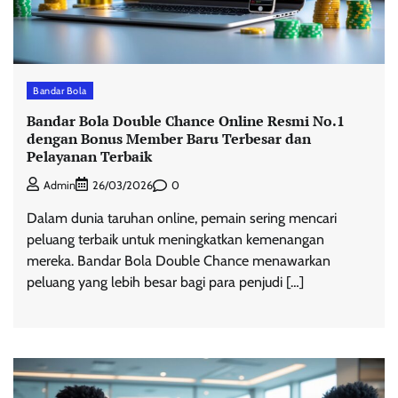
Bandar Bola
Bandar Bola Double Chance Online Resmi No.1
dengan Bonus Member Baru Terbesar dan
Pelayanan Terbaik
0
Admin
26/03/2026
Dalam dunia taruhan online, pemain sering mencari
peluang terbaik untuk meningkatkan kemenangan
mereka. Bandar Bola Double Chance menawarkan
peluang yang lebih besar bagi para penjudi […]