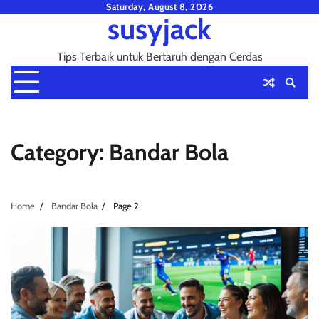
Skip
Saturday, August 8, 2026
susyjack
to
content
Tips Terbaik untuk Bertaruh dengan Cerdas
Category:
Bandar Bola
Home
Bandar Bola
Page 2