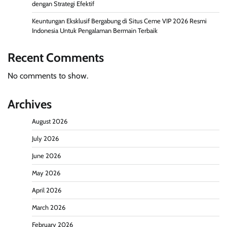
dengan Strategi Efektif
Keuntungan Eksklusif Bergabung di Situs Ceme VIP 2026 Resmi
Indonesia Untuk Pengalaman Bermain Terbaik
Recent Comments
No comments to show.
Archives
August 2026
July 2026
June 2026
May 2026
April 2026
March 2026
February 2026