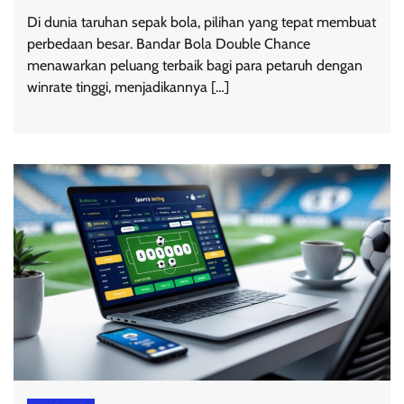
Di dunia taruhan sepak bola, pilihan yang tepat membuat
perbedaan besar. Bandar Bola Double Chance
menawarkan peluang terbaik bagi para petaruh dengan
winrate tinggi, menjadikannya […]