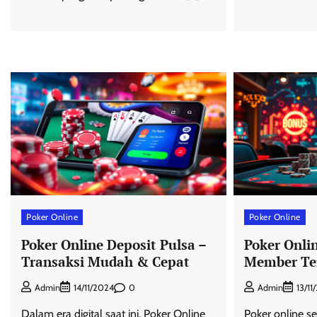
Poker Online
Poker Online
Poker Online Deposit Pulsa –
Poker Onli
Transaksi Mudah & Cepat
Member Ter
0
Admin
14/11/2024
Admin
13/11
Dalam era digital saat ini, Poker Online
Poker online s