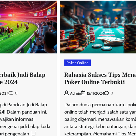
Poker Online
rbaik Judi Balap
Rahasia Sukses Tips Men
e 2024
Poker Online Terbukti
0
0
/2024
Admin
15/11/2024
 di Panduan Judi Balap
Dalam dunia permainan kartu, pok
4! Dalam panduan ini,
online telah menjadi salah satu ya
ajikan informasi
paling digemari, menawarkan komb
engenai judi balap kuda
antara strategi, keberuntungan, da
ari pengenalan […]
keterampilan. Memahami Tips Me