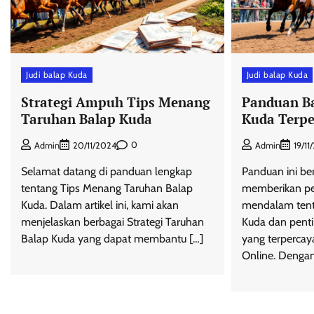
Judi balap Kuda
Judi balap Kuda
Strategi Ampuh Tips Menang
Panduan Ba
Taruhan Balap Kuda
Kuda Terpe
0
Admin
20/11/2024
Admin
19/11
Selamat datang di panduan lengkap
Panduan ini be
tentang Tips Menang Taruhan Balap
memberikan p
Kuda. Dalam artikel ini, kami akan
mendalam tent
menjelaskan berbagai Strategi Taruhan
Kuda dan pent
Balap Kuda yang dapat membantu […]
yang terpercay
Online. Dengan